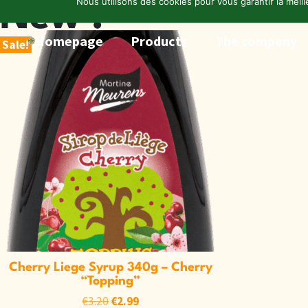
New !
Nous utilisons des cookies pour vous garantir la meill
Homepage
Products
The company
Sale!
Cherry Liege Syrup 340g – Cherry
“Topping”
€
3.20
€
2.99