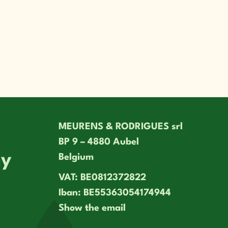
MEURENS & RODRIGUES srl
BP 9 – 4880 Aubel
ny
Belgium
VAT: BE0812372822
Iban: BE55363054174944
Show the email