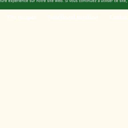
eure expérience sur notre site web. Si vous continuez à utiliser ce sit
The recipes
Functional solution
Contac