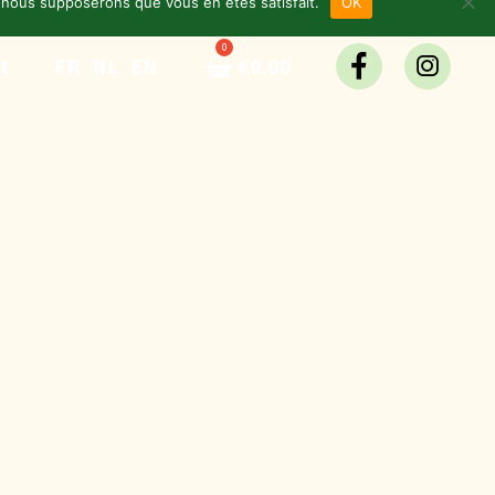
e, nous supposerons que vous en êtes satisfait.
OK
t
FR
NL
EN
€
0.00