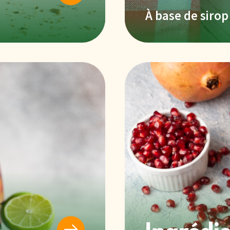
À base de sirop
Ingrédi