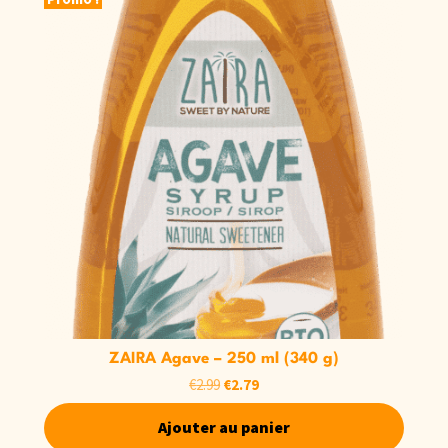
ZAIRA Agave – 250 ml (340 g)
€
2.79
€
2.99
Ajouter au panier