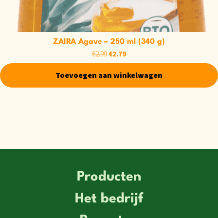
ZAIRA Agave – 250 ml (340 g)
€
2.79
€
2.99
Toevoegen aan winkelwagen
Producten
Het bedrijf