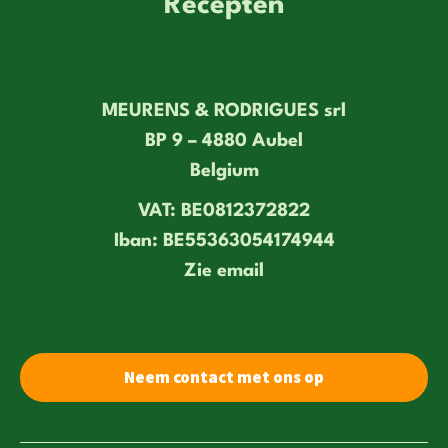
Recepten
MEURENS & RODRIGUES srl
BP 9 – 4880 Aubel
Belgium
VAT: BE0812372822
Iban: BE55363054174944
Zie email
Neem contact met ons op